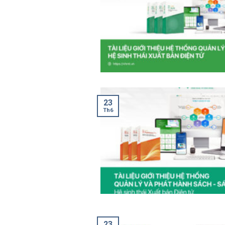
23
Th6
23