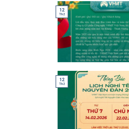
12
Th2
12
Th2