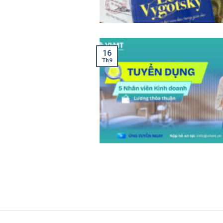
16
Th9