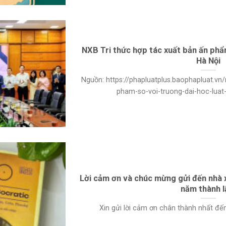
NXB Tri thức hợp tác xuất bản ấn phẩ
Hà Nội
Nguồn: https://phapluatplus.baophapluat.vn/
pham-so-voi-truong-dai-hoc-luat-h
Lời cảm ơn và chúc mừng gửi đến nhà 
năm thành l
Xin gửi lời cảm ơn chân thành nhất đến N