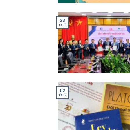
23
Th10
02
Th10