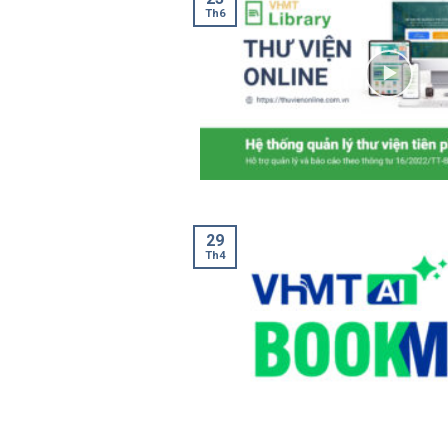
Th6
29
Th4