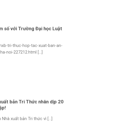
m số với Trường Đại học Luật
nxb-tri-thuc-hop-tac-xuat-ban-an-
a-noi-227212.html [...]
xuất bản Tri Thức nhân dịp 20
ập!
hà xuất bản Tri thức vì [...]