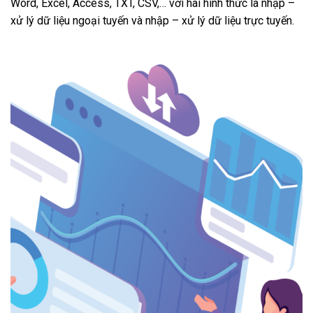
Word, Excel, Access, TXT, CSV,… với hai hình thức là nhập –
xử lý dữ liệu ngoại tuyến và nhập – xử lý dữ liệu trực tuyến.